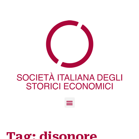
Tag:
disonore