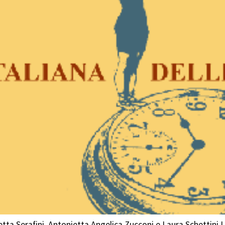
etta Serafini, Antonietta Angelica Zucconi e Laura Schettini L