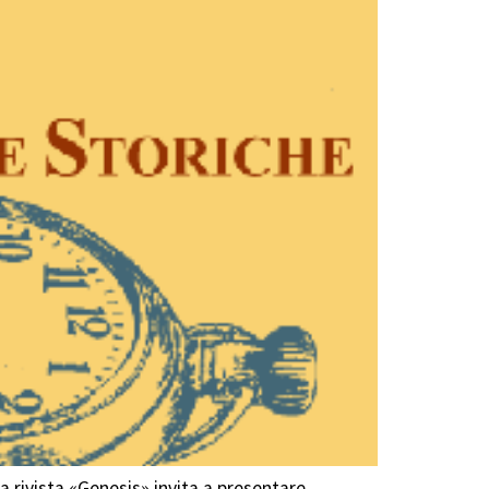
a rivista «Genesis» invita a presentare