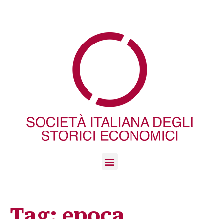
Tag:
epoca