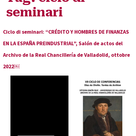
seminari
Ciclo di seminari: “CRÉDITO Y HOMBRES DE FINANZAS
EN LA ESPAÑA PREINDUSTRIAL”, Salón de actos del
Archivo de la Real Chancillería de Valladolid, ottobre
2022￼