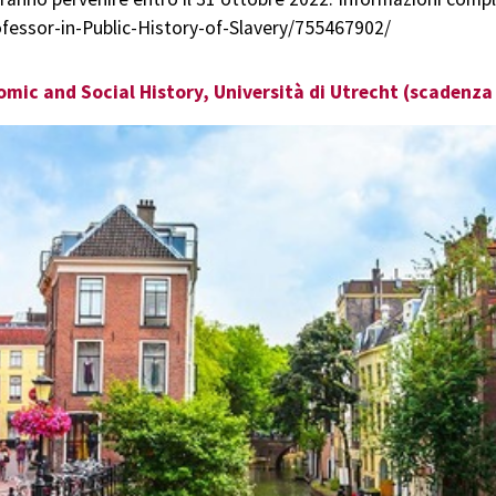
ofessor-in-Public-History-of-Slavery/755467902/
omic and Social History, Università di Utrecht (scadenza 