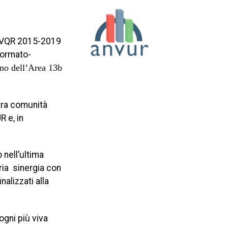
ma VQR 2015-2019
ormato-
rno dell’Area 13b
tra comunità
R e, in
 nell’ultima
pria sinergia con
nalizzati alla
ogni più viva