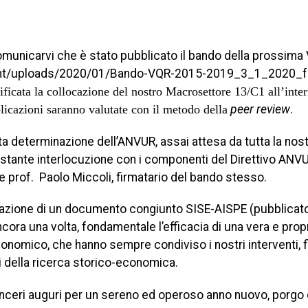
comunicarvi che è stato pubblicato il bando della prossi
tent/uploads/2020/01/Bando-VQR-2015-2019_3_1_2020_f
ificata la collocazione del nostro Macrosettore 13/C1 all’inte
licazioni saranno valutate con il metodo della
peer review
.
 determinazione dell’ANVUR, assai attesa da tutta la nos
ostante interlocuzione con i componenti del Direttivo ANVU
te prof. Paolo Miccoli, firmatario del bando stesso.
 redazione di un documento congiunto SISE-AISPE (pubblicato
ncora una volta, fondamentale l’efficacia di una vera e pro
conomico, che hanno sempre condiviso i nostri interventi, fi
i della ricerca storico-economica.
sinceri auguri per un sereno ed operoso anno nuovo, porgo 