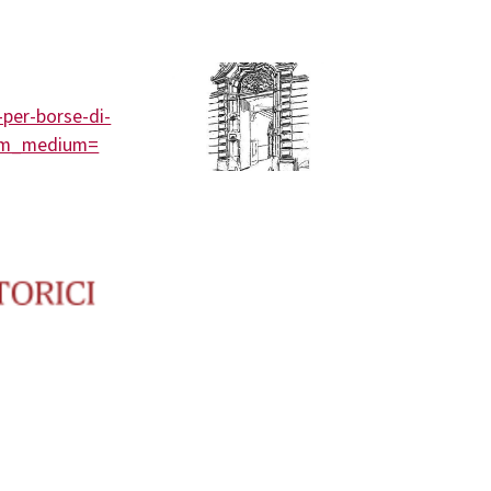
per-borse-di-
tm_medium=