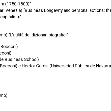
era (1750-1800)”
ari Venezia) “Business Longevity and personal actions: the
 capitalism”
 “L’utilità dei dizionari biografici”
à Bocconi)
occoni)
yde Business School)
 Bocconi) e Héctor Garcia (Universidad Pública de Navarra
2
omo)