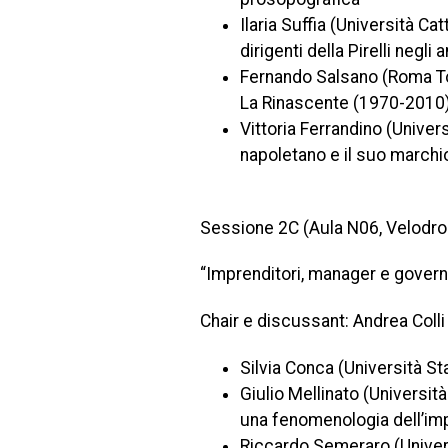
Ilaria Suffia (Università C
dirigenti della Pirelli negli
Fernando Salsano (Roma To
La Rinascente (1970-2010
Vittoria Ferrandino (Univer
napoletano e il suo marchi
Sessione 2C (Aula N06, Velodr
“Imprenditori, manager e gover
Chair e discussant: Andrea Colli
Silvia Conca (Università St
Giulio Mellinato (Universit
una fenomenologia dell’im
Riccardo Semeraro (Universi