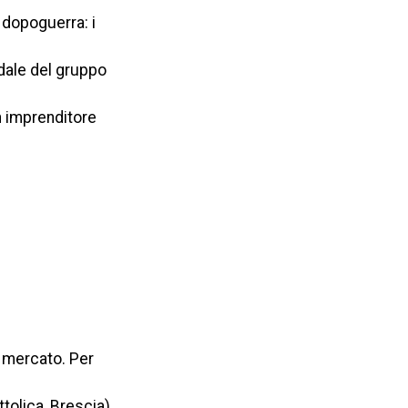
 dopoguerra: i
dale del gruppo
Un imprenditore
l mercato. Per
tolica, Brescia)