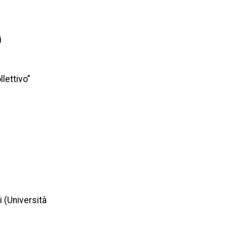
i
lettivo”
i (Università