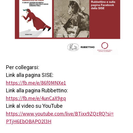
Per collegarsi:
Link alla pagina SISE:
https://fb.me/e/86f0MNXe1
Link alla pagina Rubbettino:
https://fb.me/e/4unCaX9gq
Link al video su YouTube
https://www.youtube.com/live/
BTixx9ZQzRQ?si=
PTjH6EbOBAPO2l3H