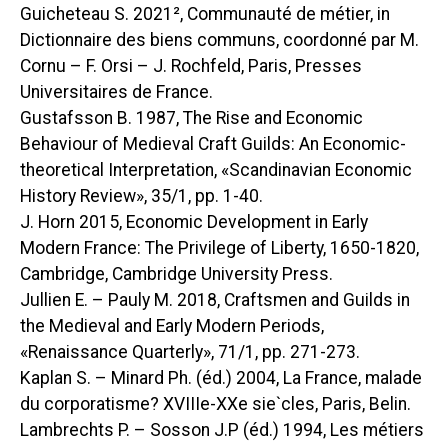
Guicheteau S. 2021²,
Communauté de métier, in
Dictionnaire des biens communs
, coordonné par M.
Cornu – F. Orsi – J. Rochfeld, Paris, Presses
Universitaires de France.
Gustafsson B. 1987,
The Rise and Economic
Behaviour of Medieval Craft Guilds: An Economic-
theoretical Interpretation
, «Scandinavian Economic
History Review», 35/1, pp. 1-40.
J. Horn 2015,
Economic Development in Early
Modern France: The Privilege of Liberty, 1650-182
0,
Cambridge, Cambridge University Press.
Jullien E. – Pauly M. 2018,
Craftsmen and Guilds in
the Medieval and Early Modern Periods
,
«Renaissance Quarterly», 71/1, pp. 271-273.
Kaplan S. – Minard Ph. (éd.) 2004,
La France, malade
du corporatisme? XVIIIe-XXe sie`cles
, Paris, Belin.
Lambrechts P. – Sosson J.P (éd.) 1994,
Les métiers