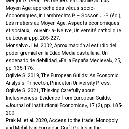
Menjot D. 1994,
Les métiers en Castille au bas
Moyen Âge: approche des vécus socio-
économiques
, in Lambrechts P. – Sosson J.-P. (éd.),
Les métiers au Moyen Age. Aspects économiques
et sociaux
, Louvain-la- Neuve, Université catholique
de Louvain, pp. 205-227.
Monsalvo J. M. 2002,
Aproximación al estudio del
poder gremial en la Edad Media castellana. Un
escenario de debilidad
, «En la España Medieval», 25,
pp. 135-176.
Ogilvie S. 2019,
The European Guilds: An Economic
Analysis
, Princeton, Princeton University Press.
Ogilvie S. 2021,
Thinking Carefully about
Inclusiveness: Evidence from European Guilds
,
«Journal of Institutional Economics», 17 (2), pp. 185-
200.
Prak M. et al. 2020,
Access to the trade: Monopoly
and Mobility in European Craft Guilds in the