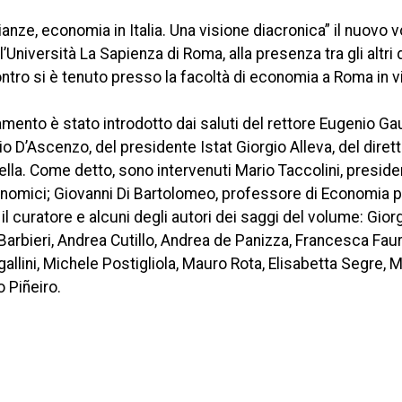
glianze, economia in Italia. Una visione diacronica” il nuovo 
’Università La Sapienza di Roma, alla presenza tra gli altri
contro si è tenuto presso la facoltà di economia a Roma in v
ento è stato introdotto dai saluti del rettore Eugenio Gau
o D’Ascenzo, del presidente Istat Giorgio Alleva, del diret
la. Come detto, sono intervenuti Mario Taccolini, preside
conomici; Giovanni Di Bartolomeo, professore di Economia po
il curatore e alcuni degli autori dei saggi del volume: Giorg
Barbieri, Andrea Cutillo, Andrea de Panizza, Francesca Faur
allini, Michele Postigliola, Mauro Rota, Elisabetta Segre, 
 Piñeiro.