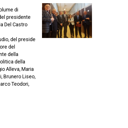
volume di
 del presidente
ia Del Castro
dio, del preside
tore del
nte della
litica della
io Alleva, Maria
i, Brunero Liseo,
Marco Teodori,